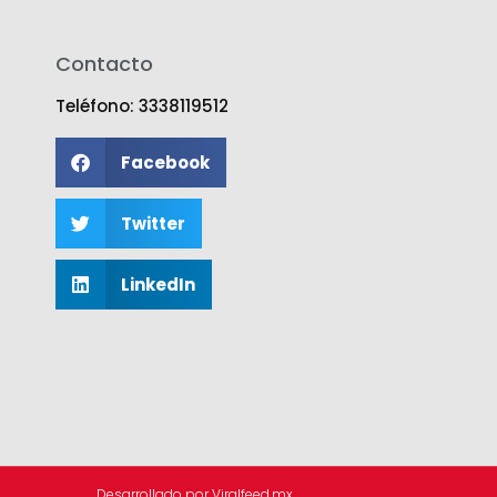
Contacto
Teléfono: 3338119512
Facebook
Twitter
LinkedIn
Desarrollado por Viralfeed.mx