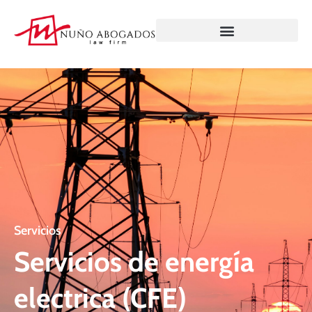
Servicios
Servicios
de
energía
electrica
(CFE)